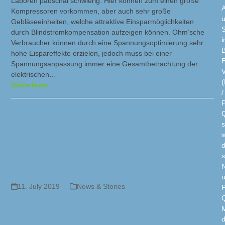
Laboren pauschal schwierig. Hier können zum einen große
A
Kompressoren vorkommen, aber auch sehr große
Gebläseeinheiten, welche attraktive Einsparmöglichkeiten
S
durch Blindstromkompensation aufzeigen können. Ohm’sche
Verbraucher können durch eine Spannungsoptimierung sehr
B
hohe Eispareffekte erzielen, jedoch muss bei einer
E
Spannungsanpassung immer eine Gesamtbetrachtung der
V
elektrischen…
Weiterlesen
/
Kunststoffverarbeitung: Welche
Q
s
Energie-
w
d
Optimierungsmaßnahmen
s
machen Sinn?
N
11. July 2019
News & Stories
Q
d