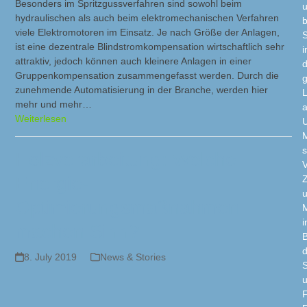
Besonders im Spritzgussverfahren sind sowohl beim
hydraulischen als auch beim elektromechanischen Verfahren
b
viele Elektromotoren im Einsatz. Je nach Größe der Anlagen,
S
ist eine dezentrale Blindstromkompensation wirtschaftlich sehr
attraktiv, jedoch können auch kleinere Anlagen in einer
d
Gruppenkompensation zusammengefasst werden. Durch die
g
zunehmende Automatisierung in der Branche, werden hier
mehr und mehr…
a
Weiterlesen
M
s
Holzverarbeitung: Welche
Energie-
Z
Optimierungsmaßnahmen
M
machen Sinn?
d
8. July 2019
News & Stories
S
F