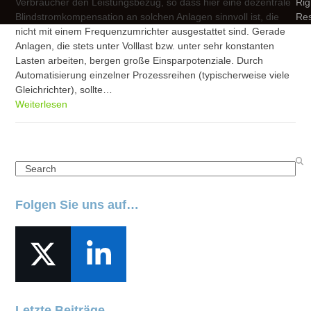
Verbraucher den Leistungsbezug, so dass hier eine dezentrale
Rig
Blindstromkompensation an solchen Anlagen sinnvoll ist, die
Re
nicht mit einem Frequenzumrichter ausgestattet sind. Gerade
Anlagen, die stets unter Volllast bzw. unter sehr konstanten
Lasten arbeiten, bergen große Einsparpotenziale. Durch
Automatisierung einzelner Prozessreihen (typischerweise viele
Gleichrichter), sollte…
Weiterlesen
Search
Folgen Sie uns auf…
Twitter
LinkedIn
(deprecated)
Letzte Beiträge