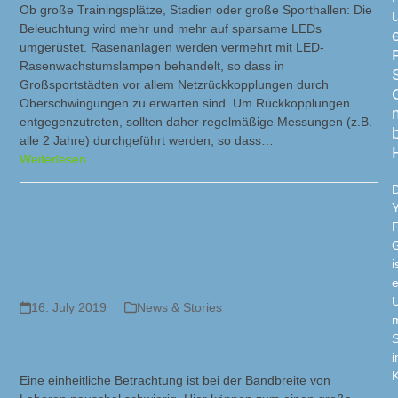
Ob große Trainingsplätze, Stadien oder große Sporthallen: Die
Beleuchtung wird mehr und mehr auf sparsame LEDs
umgerüstet. Rasenanlagen werden vermehrt mit LED-
Rasenwachstumslampen behandelt, so dass in
Großsportstädten vor allem Netzrückkopplungen durch
Oberschwingungen zu erwarten sind. Um Rückkopplungen
entgegenzutreten, sollten daher regelmäßige Messungen (z.B.
alle 2 Jahre) durchgeführt werden, so dass…
Weiterlesen
D
Labore: Welche Energie-
Y
Optimierungsmaßnahmen
i
machen Sinn?
e
16. July 2019
News & Stories
m
S
i
K
Eine einheitliche Betrachtung ist bei der Bandbreite von