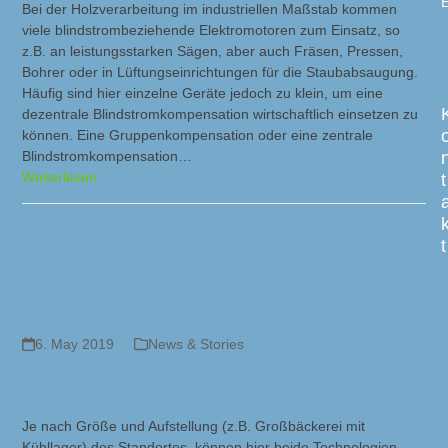
E
Bei der Holzverarbeitung im industriellen Maßstab kommen
viele blindstrombeziehende Elektromotoren zum Einsatz, so
z.B. an leistungsstarken Sägen, aber auch Fräsen, Pressen,
Bohrer oder in Lüftungseinrichtungen für die Staubabsaugung.
Häufig sind hier einzelne Geräte jedoch zu klein, um eine
dezentrale Blindstromkompensation wirtschaftlich einsetzen zu
können. Eine Gruppenkompensation oder eine zentrale
Blindstromkompensation…
Weiterlesen
t
Bäckereien: Welche Energie-
t
Optimierungsmaßnahmen
machen Sinn?
6. May 2019
News & Stories
Je nach Größe und Aufstellung (z.B. Großbäckerei mit
Kühllager) des Standortes, können hier beide Technologien