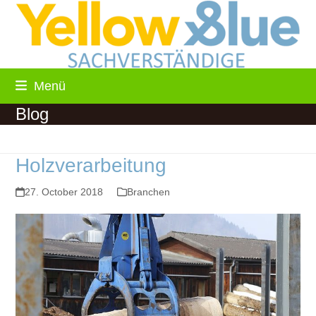
Skip
to
content
Menü
Blog
Holzverarbeitung
27. October 2018
Branchen